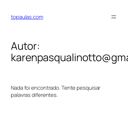
Pular
para
topaulas.com
o
conteúdo
Autor:
karenpasqualinotto@gma
Nada foi encontrado. Tente pesquisar
palavras diferentes.